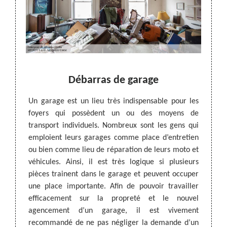
se de
Débarras de garage
Lib
tions
Ant
Un garage est un lieu très indispensable pour les
foyers qui possèdent un ou des moyens de
transport individuels. Nombreux sont les gens qui
ratuite
Une en
emploient leurs garages comme place d’entretien
r une
pratiq
ou bien comme lieu de réparation de leurs moto et
’unique
locaux
véhicules. Ainsi, il est très logique si plusieurs
 offre
désen
pièces trainent dans le garage et peuvent occuper
mbrants
entrep
une place importante. Afin de pouvoir travailler
tion du
l'élim
efficacement sur la propreté et le nouvel
ez avoir
inutil
agencement d’un garage, il est vivement
aiement
contact
recommandé de ne pas négliger la demande d’un