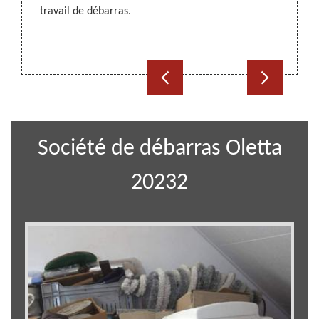
z notre
retrou
travail de débarras.
nt vos
de pou
.
coup de
très in
Société de débarras Oletta
20232