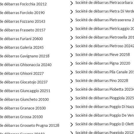
Société de débarras Pietracorbara
de débarras Focicchia 20212
Société de débarras Pietra Di Ver
de débarras Forciolo 20190
Société de débarras Pietraserena 
 de débarras Fozzano 20143
Société de débarras Pietricaggio 2
de débarras Frasseto 20157
Société de débarras Pietrosella 20
de débarras Furiani 20600
Société de débarras Pietroso 2024
de débarras Galeria 20245
Société de débarras Pieve 20258
 de débarras Gavignano 20218
Société de débarras Pigna 20220
 de débarras Ghisonaccia 20240
Société de débarras Pila Canale 20
de débarras Ghisoni 20227
Société de débarras Pino 20228
 de débarras Giocatojo 20237
Société de débarras Piobetta 2023
 de débarras Giuncaggio 20251
Société de débarras Pioggiola 202
 de débarras Giuncheto 20100
Société de débarras Poggio Di Naz
 de débarras Granace 20100
Société de débarras Poggio De Ve
 de débarras Grossa 20100
Société de débarras Poggio D Olet
 de débarras Grosseto Prugna 20128
Société de débarras Poggiolo 2012