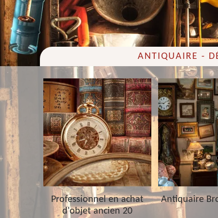
ANTIQUAIRE - 
 20
Professionnel en achat
Antiquaire Br
d'objet ancien 20