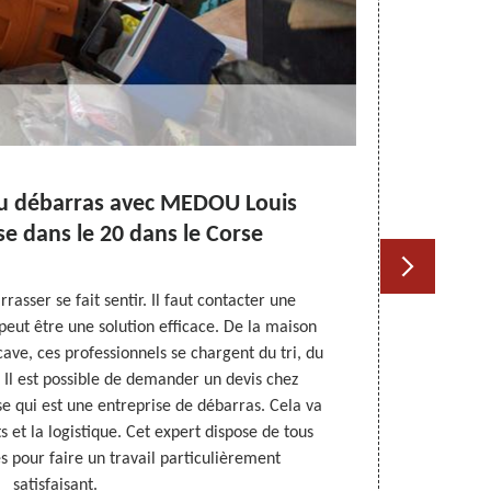
 du débarras avec MEDOU Louis
Meill
e dans le 20 dans le Corse
rasser se fait sentir. Il faut contacter une
Si vous êtes d
peut être une solution efficace. De la maison
raisonnable
cave, ces professionnels se chargent du tri, du
Antiquaire
 Il est possible de demander un devis chez
débarras de 
 qui est une entreprise de débarras. Cela va
informatio
 et la logistique. Cet expert dispose de tous
proposer, nou
 pour faire un travail particulièrement
à vous répo
satisfaisant.