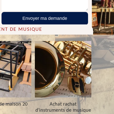
ENT DE MUSIQUE
de maison 20
Achat rachat
Achat ra
d'instruments de musique