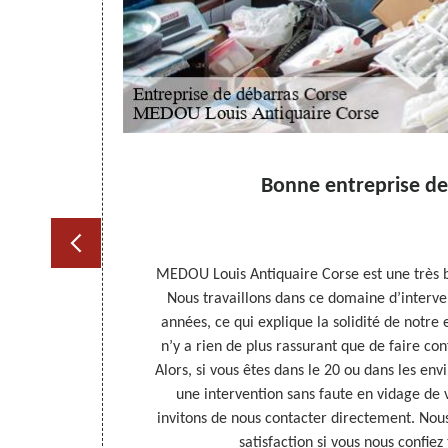
 vidage
Bonne entreprise de
de débarras, il
MEDOU Louis Antiquaire Corse est une très 
ras gratuit,
Nous travaillons dans ce domaine d’interv
épend de la
années, ce qui explique la solidité de notre 
la réalisation
n’y a rien de plus rassurant que de faire co
 devis qui est
Alors, si vous êtes dans le 20 ou dans les env
tre besoin d’un
une intervention sans faute en vidage de 
invitons de nous contacter directement. Nous
satisfaction si vous nous confiez