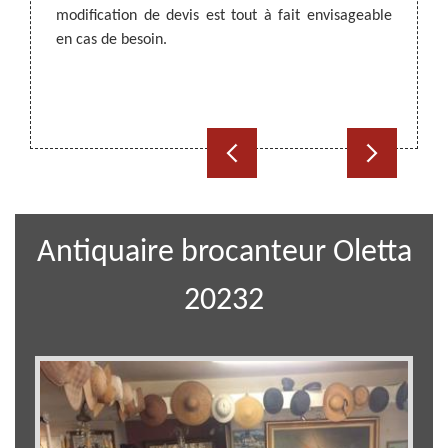
tacter.
modification de devis est tout à fait envisageable
Oletta
alement
en cas de besoin.
nous m
prêts à
appeler
Antiquaire brocanteur Oletta
20232