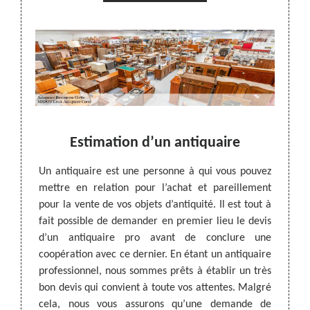
Estimation d’un antiquaire
s n’est
Un antiquaire est une personne à qui vous pouvez
La suc
 neufs.
mettre en relation pour l’achat et pareillement
hériti
valeur
pour la vente de vos objets d’antiquité. Il est tout à
Pour 
. Notre
fait possible de demander en premier lieu le devis
d’ant
prête à
d’un antiquaire pro avant de conclure une
conta
ssible.
coopération avec ce dernier. En étant un antiquaire
profes
ir pour
professionnel, nous sommes prêts à établir un très
avec c
s ajusté
bon devis qui convient à toute vos attentes. Malgré
hérita
rmation
cela, nous vous assurons qu’une demande de
Pour v