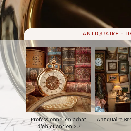
ANTIQUAIRE - 
 20
Professionnel en achat
Antiquaire Br
d'objet ancien 20