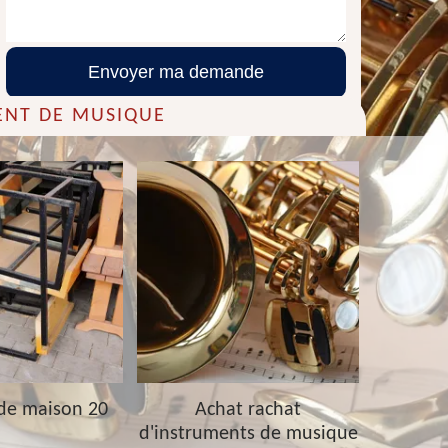
ENT DE MUSIQUE
de maison 20
Achat rachat
Achat ra
d'instruments de musique