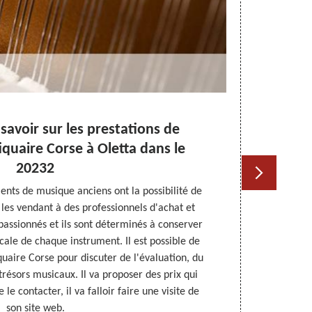
 savoir sur les prestations de
uaire Corse à Oletta dans le
20232
ents de musique anciens ont la possibilité de
Il est satisf
les vendant à des professionnels d'achat et
état. Ce
passionnés et ils sont déterminés à conserver
compétence e
icale de chaque instrument. Il est possible de
votre app
aire Corse pour discuter de l'évaluation, du
conseillons d
 trésors musicaux. Il va proposer des prix qui
à l’ancien. Ce
 le contacter, il va falloir faire une visite de
de ne pas la
son site web.
a