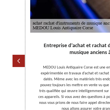
ncien
Entreprise d’achat et rachat
musique anciens à
mains. Ce qui
MEDOU Louis Antiquaire Corse est une ent
ps. Au lieu de
expérimentée en travaux d’achat et rachat
ns un travail
datés. Même avec les matériels très en
strument de
pouvez toujours les mettre en vente vu que
vos attentes.
très qualifiée qui œuvre intelligemment sur 
r intervenir,
ces appareils. Si vous avez des questions à p
e de Oletta.
nous vous prions de nous faire appel directe
nous allons assurer votre gran