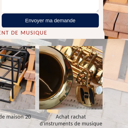
ENT DE MUSIQUE
de maison 20
Achat rachat
Achat ra
d'instruments de musique