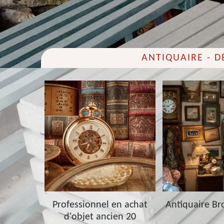
ANTIQUAIRE - 
 20
Professionnel en achat
Antiquaire Br
d'objet ancien 20