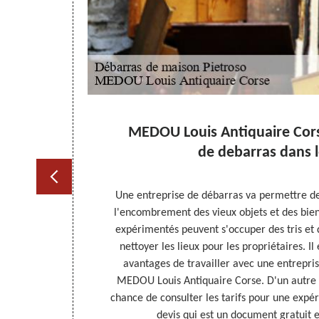
nisé
MEDOU Louis Antiquaire Cors
de debarras dans 
 à mettre en
Une entreprise de débarras va permettre de 
ecevoir une
l'encombrement des vieux objets et des biens
que est dédiée
expérimentés peuvent s'occuper des tris et d
upérieure au
nettoyer les lieux pour les propriétaires. Il
que vous allez
avantages de travailler avec une entrepri
n. Nous sommes
MEDOU Louis Antiquaire Corse. D'un autre cô
ité de votre
chance de consulter les tarifs pour une expér
devis qui est un document gratuit 