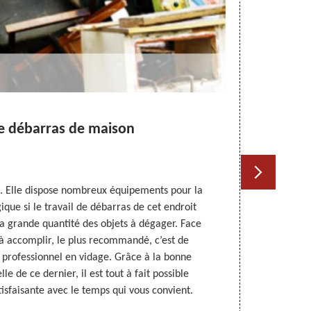
e débarras de maison
Demand
e. Elle dispose nombreux équipements pour la
Si vous com
gique si le travail de débarras de cet endroit
cave, nous vo
la grande quantité des objets à dégager. Face
aide en vous
x à accomplir, le plus recommandé, c’est de
votre projet
 professionnel en vidage. Grâce à la bonne
œuvre des tr
e de ce dernier, il est tout à fait possible
sans eng
tisfaisante avec le temps qui vous convient.