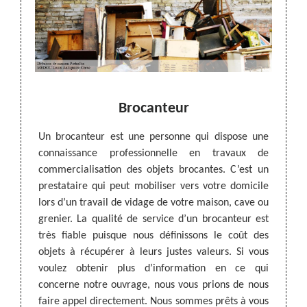
n
Brocanteur
So
vail de
Un brocanteur est une personne qui dispose une
ut être
connaissance professionnelle en travaux de
MEDOU 
us êtes
commercialisation des objets brocantes. C’est un
profes
nvirons
prestataire qui peut mobiliser vers votre domicile
type d
au plus
lors d’un travail de vidage de votre maison, cave ou
pertin
e votre
grenier. La qualité de service d’un brocanteur est
intelli
s faire
très fiable puisque nous définissons le coût des
le bon
re quel
objets à récupérer à leurs justes valeurs. Si vous
nos tr
dus. En
voulez obtenir plus d’information en ce qui
effica
.
concerne notre ouvrage, nous vous prions de nous
même p
faire appel directement. Nous sommes prêts à vous
Pour a