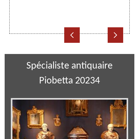
pour di
d'avoir
de son
contact
Spécialiste antiquaire
Piobetta 20234