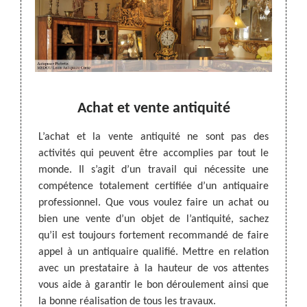
s
Achat et vente antiquité
L'ac
L’achat et la vente antiquité ne sont pas des
Anti
activités qui peuvent être accomplies par tout le
n grande
monde. Il s’agit d’un travail qui nécessite une
 il est
compétence totalement certifiée d’un antiquaire
tité de
L'anti
professionnel. Que vous voulez faire un achat ou
très bon
termes
bien une vente d’un objet de l’antiquité, sachez
f, nous
Louis 
qu’il est toujours fortement recommandé de faire
t. Nous
équitab
appel à un antiquaire qualifié. Mettre en relation
expert.
person
avec un prestataire à la hauteur de vos attentes
le plus
collec
vous aide à garantir le bon déroulement ainsi que
osition
peut l
la bonne réalisation de tous les travaux.
isposez