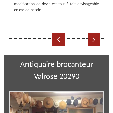
tons de
modification de devis est tout à fait envisageable
réalis
 sommes
en cas de besoin.
voulez
s à nous
Pour 
déplac
dans le
Antiquaire brocanteur
Valrose 20290