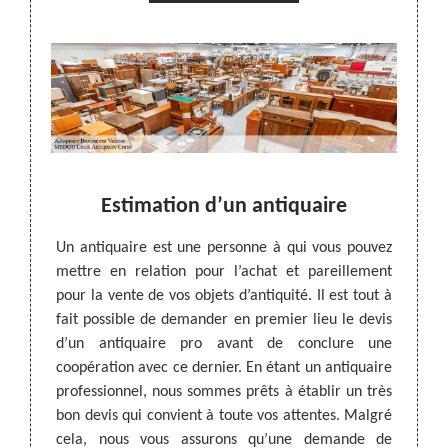
n
Estimation d’un antiquaire
ent aux
Un antiquaire est une personne à qui vous pouvez
MEDOU 
imoine.
mettre en relation pour l’achat et pareillement
profe
ssions
pour la vente de vos objets d’antiquité. Il est tout à
pertin
ndé de
fait possible de demander en premier lieu le devis
des ob
quaire
d’un antiquaire pro avant de conclure une
compét
oration
coopération avec ce dernier. En étant un antiquaire
prend
 de vos
professionnel, nous sommes prêts à établir un très
attend
riques.
bon devis qui convient à toute vos attentes. Malgré
d’info
œuvre à
cela, nous vous assurons qu’une demande de
prions