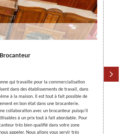
Brocanteur
Antiq
nne qui travaille pour la commercialisation
Pour la minim
lisent dans des établissements de travail, dans
encombrants et
ême à la maison. Il est tout à fait possible de
relation da
lement en bon état dans une brocanterie.
antiquaire b
’une collaboration avec un brocanteur puisqu’il
dans les envi
lisables à un prix tout à fait abordable. Pour
aussi des 
anteur très bien qualifié dans votre zone
qualité de
ous appeler. Nous allons vous servir très
veu