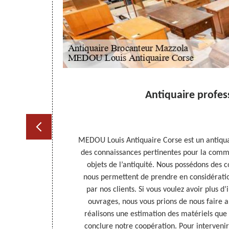
Antiquaire profes
tion facile à
MEDOU Louis Antiquaire Corse est un antiqua
 des matériels
des connaissances pertinentes pour la comme
e tous les
objets de l’antiquité. Nous possédons des 
ifférencier les
nous permettent de prendre en considération
ation à prix
par nos clients. Si vous voulez avoir plus 
s bonne idée de
ouvrages, nous vous prions de nous faire
entièrement
réalisons une estimation des matériels que
conclure notre coopération. Pour interveni