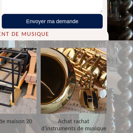
ENT DE MUSIQUE
de maison 20
Achat rachat
Achat ra
d'instruments de musique