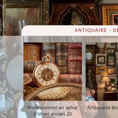
ANTIQUAIRE - 
 20
Professionnel en achat
Antiquaire Br
d'objet ancien 20