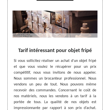
bjets
Tarif intéressant pour objet fripé
Prof
Si vous sollicitez réaliser un achat d’un objet fripé
et que vous voulez le récupérer pour un prix
encore
MEDOU 
compétitif, nous vous invitons de nous appeler.
aliser.
objets
Nous sommes un brocanteur professionnel. Nous
tataire
qui vi
vendons un peu de tout. Nous pouvons même
èrement
débar
recevoir des commandes. Concernant le coût de
 devis.
missio
nos matériels, nous les vendons à un tarif à la
chat de
envis
portée de tous. La qualité de nos objets est
 équipe
sommes
impressionnante par rapport à son prix d’achat.
 à vous
des ma