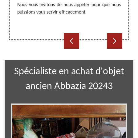
Nous vous invitons de nous appeler pour que nous
. Cette
à un p
puissions vous servir efficacement.
isable
satisf
 Alors,
Nous tr
Spécialiste en achat d'objet
ancien Abbazia 20243